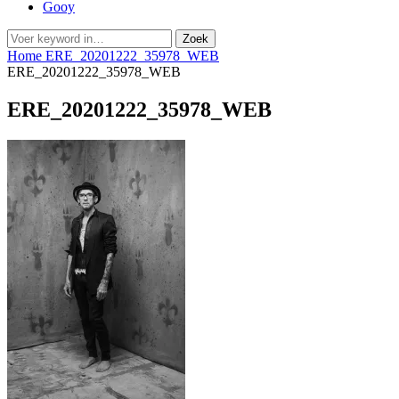
Gooy
Zoeken
Zoek
naar:
Home
ERE_20201222_35978_WEB
ERE_20201222_35978_WEB
ERE_20201222_35978_WEB