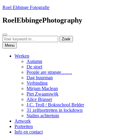
Ga
Roel Ebbinge Fotografie
naar
de
RoelEbbingePhotography
inhoud
Zoeken
Zoeken
Zoek
naar:
Menu
Werken
Autumn
De stoel
People are strange…….
Dag buurman
Verbinding
Mirjam Maclean
Piet Zwaanswijk
Alice Brasser
J.C. Troll / Boksschool Belder
31 zelfportretten in lockdown
Stalins achtertuin
Artwork
Portretten
Info en contact