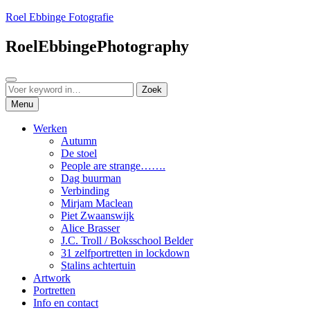
Ga
Roel Ebbinge Fotografie
naar
de
RoelEbbingePhotography
inhoud
Zoeken
Zoeken
Zoek
naar:
Menu
Werken
Autumn
De stoel
People are strange…….
Dag buurman
Verbinding
Mirjam Maclean
Piet Zwaanswijk
Alice Brasser
J.C. Troll / Boksschool Belder
31 zelfportretten in lockdown
Stalins achtertuin
Artwork
Portretten
Info en contact