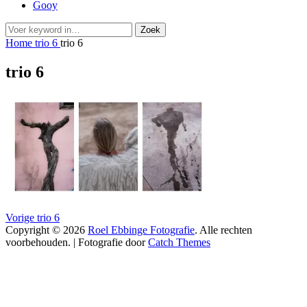
Gooy
Zoeken
Zoek
naar:
Home
trio 6
trio 6
trio 6
Bericht
Vorig
Vorige
trio 6
bericht:
Copyright © 2026
Roel Ebbinge Fotografie
. Alle rechten
navigatie
voorbehouden. | Fotografie door
Catch Themes
Scroll
naar
boven