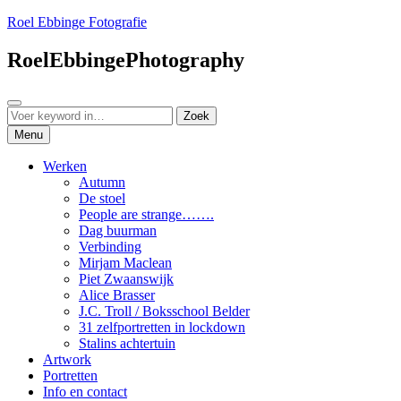
Ga
Roel Ebbinge Fotografie
naar
de
RoelEbbingePhotography
inhoud
Zoeken
Zoeken
Zoek
naar:
Menu
Werken
Autumn
De stoel
People are strange…….
Dag buurman
Verbinding
Mirjam Maclean
Piet Zwaanswijk
Alice Brasser
J.C. Troll / Boksschool Belder
31 zelfportretten in lockdown
Stalins achtertuin
Artwork
Portretten
Info en contact